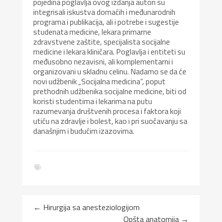
pojedina poglavlja ovog izdanja autori su
integrisali iskustva domaćih i međunarodnih
programa i publikacija, ali i potrebe i sugestije
studenata medicine, lekara primarne
zdravstvene zaštite, specijalista socijalne
medicine i lekara kliničara. Poglavlja i entiteti su
međusobno nezavisni, ali komplementarni i
organizovani u skladnu celinu. Nadamo se da će
novi udžbenik „Socijalna medicina“, poput
prethodnih udžbenika socijalne medicine, biti od
koristi studentima i lekarima na putu
razumevanja društvenih procesa i faktora koji
utiču na zdravlje i bolest, kao i pri suočavanju sa
današnjim i budućim izazovima.
←
Hirurgija sa anesteziologijom
Opšta anatomija
→